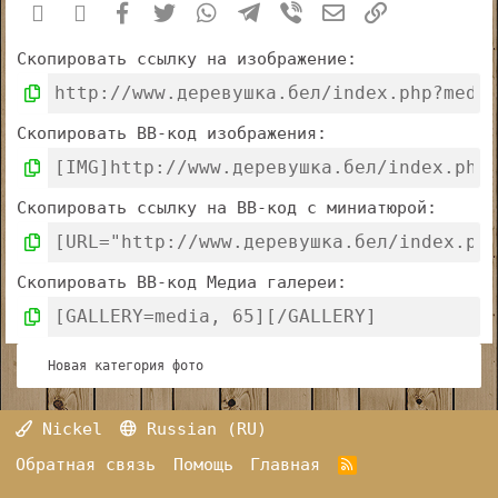
Вконтакте
Одноклассники
Facebook
Twitter
WhatsApp
Telegram
Viber
Электронная п
Ссылка
Скопировать ссылку на изображение
Скопировать BB-код изображения
Скопировать ссылку на BB-код с миниатюрой
Скопировать BB-код Медиа галереи
Новая категория фото
Nickel
Russian (RU)
Обратная связь
Помощь
Главная
R
S