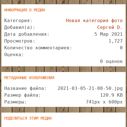
ИНФОРМАЦИЯ О МЕДИА
Категория
Новая категория фото
Добавил(а)
Сергей D.
Дата добавления
5 Мар 2021
Просмотров
1,727
Количество комментариев
0
0
Оценка
.
0 оценок
0
0
з
МЕТАДАННЫЕ ИЗОБРАЖЕНИЯ
в
ё
Название файла
2021-03-05-21-08-50.jpg
з
Размер файла
120.9 KB
д
Размеры
741px x 600px
ПОДЕЛИТЬСЯ ЭТИМ МЕДИА