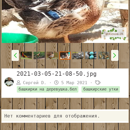
2021-03-05-21-08-50.jpg
Т
Сергей D.
5 Мар 2021
е
башкирки на деревушка.бел
башкирские утки
г
и
Нет комментариев для отображения.